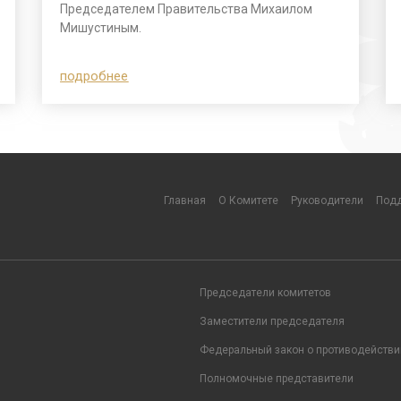
Председателем Правительства Михаилом
Мишустиным.
подробнее
Главная
О Комитете
Руководители
Подд
Председатели комитетов
Заместители председателя
Федеральный закон о противодействи
Полномочные представители