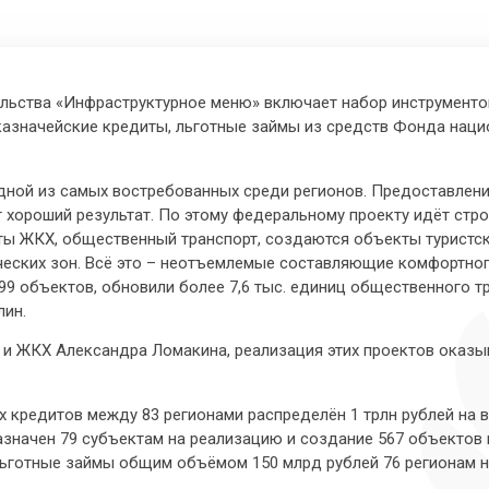
ьства «Инфраструктурное меню» включает набор инструментов 
азначейские кредиты, льготные займы из средств Фонда наци
дной из самых востребованных среди регионов. Предоставлен
хороший результат. По этому федеральному проекту идёт строи
ты ЖКХ, общественный транспорт, создаются объекты туристск
еских зон. Всё это – неотъемлемые составляющие комфортного
99 объектов, обновили более 7,6 тыс. единиц общественного тр
лин.
 и ЖКХ Александра Ломакина, реализация этих проектов оказы
 кредитов между 83 регионами распределён 1 трлн рублей на 
азначен 79 субъектам на реализацию и создание 567 объектов
готные займы общим объёмом 150 млрд рублей 76 регионам на