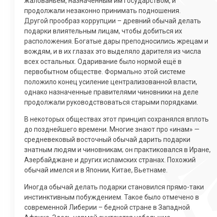
жалованьем, назначенным им государством, и
продолжали незаконно принимать подношения.
Другой прообраз коррупции – древний обычай делать
подарки влиятельным лицам, чтобы добиться их
расположения. Богатые дары преподносились жрецам и
вождям, и в их глазах это выделяло дарителя из числа
всех остальных. Одаривание было нормой ещё в
первобытном обществе. Формально этой системе
положило конец усиление централизованной власти,
однако назначенные правителями чиновники на деле
продолжали руководствоваться старыми порядками.
В некоторых обществах этот принцип сохранялся вплоть
до позднейшего времени. Многие знают про «инам» —
средневековый восточный обычай дарить подарки
знатным людям и чиновникам; он практиковался в Иране,
Азербайджане и других исламских странах. Похожий
обычай имелся и в Японии, Китае, Вьетнаме.
Иногда обычай делать подарки становился прямо-таки
инстинктивным побуждением. Такое было отмечено в
современной Либерии – бедной стране в Западной