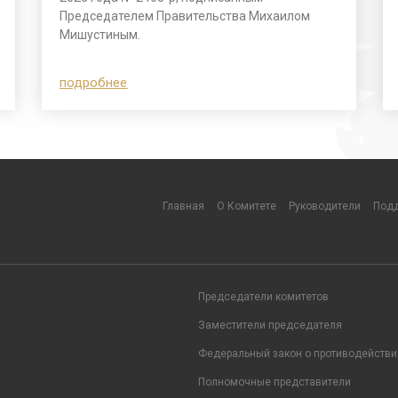
Председателем Правительства Михаилом
Мишустиным.
подробнее
Главная
О Комитете
Руководители
Подд
Председатели комитетов
Заместители председателя
Федеральный закон о противодействи
Полномочные представители