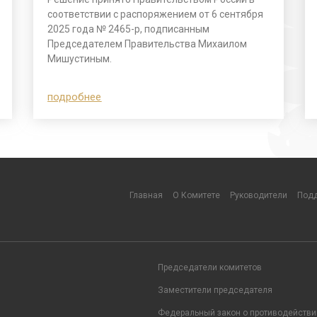
соответствии с распоряжением от 6 сентября
2025 года № 2465-р, подписанным
Председателем Правительства Михаилом
Мишустиным.
подробнее
Главная
О Комитете
Руководители
Подд
Председатели комитетов
Заместители председателя
Федеральный закон о противодействи