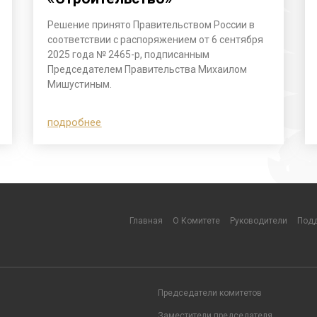
Решение принято Правительством России в
соответствии с распоряжением от 6 сентября
2025 года № 2465-р, подписанным
Председателем Правительства Михаилом
Мишустиным.
подробнее
Главная
О Комитете
Руководители
Подд
Председатели комитетов
Заместители председателя